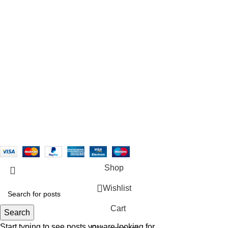
Rifles
Rifle Ammo
Hunting Gear
Need Help?
Privacy Policy
Terms & conditions
Site Policy
Legal Policy
Copyrights &copy 2024 | All rights are Reserved.
Shop
Wishlist
Cart
Search
Start typing to see posts you are looking for.